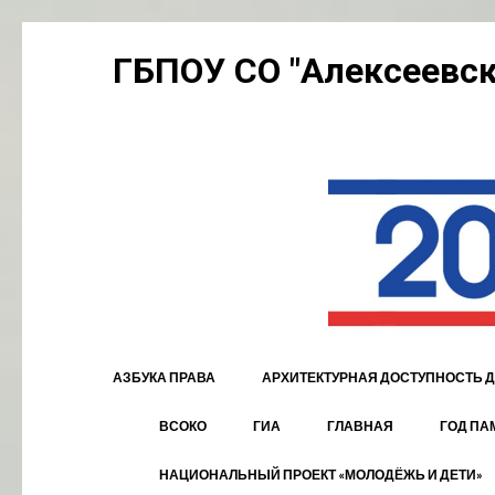
Перейти
ГБПОУ СО "Алексеевск
к
содержимому
(нажмите
Enter)
АЗБУКА ПРАВА
АРХИТЕКТУРНАЯ ДОСТУПНОСТЬ Д
ВСОКО
ГИА
ГЛАВНАЯ
ГОД ПА
НАЦИОНАЛЬНЫЙ ПРОЕКТ «МОЛОДЁЖЬ И ДЕТИ»