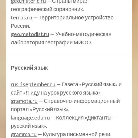
geo.historic.ru
— Страны мира:
географический справочник.
terrus.ru
— Территориальное устройство
России.
geo.metodist.ru
— Учебно-методическая
лаборатория географии МИОО.
Русский язык
rus.1september.ru
— Газета «Русский язык» и
сайт «Я иду на урок русского языка».
gramota.ru
— Cправочно-информационный
портал «Русский язык».
language.edu.ru
— Коллекция «Диктанты —
русский язык».
gramma.ru
— Культура письменной речи.