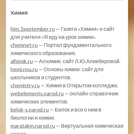
Химия
him.1september.ru
— Газета «Химия» и сайт
для учителя «Я иду на урок химии».
chemnet.ru
— Портал фундаментального
химического образования.
alhimik.ru
— Алхимик: сайт Л.Ю.Аликберовой.
hemi.nsu.ru
— Основы химии: сайт для
школьников и студентов.
chemistry.ru
— Химия в Открытом колледже.
webelements.narod.ru
— онлайн-справочник
химических элементов.
belok-s.narod.ru
— Белок и все о нем в
биологии и химии.
maratakm.narod.ru
— Виртуальная химическая
школа.