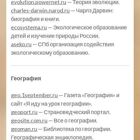
evolution.powernet.ru
— Теория эволюции.
charles-darwin.narod.ru
— Чарлз Дарвин:
биография и книги.
ecosystema.ru
— Экологическое образование
детей и изучение природы России.
aseko.ru
— СПб организация содействия
экологическому образованию.
География
geo.1september.ru
— Газета «География» и
сайт «Я иду на урок географии».
geoport.ru
— Страноведческий портал.
geosite.com.ru
— Все о географии.
geoman.ru
— Библиотека по географии.
Географическая энциклопедия.