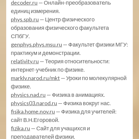
decoder.ru
— Онлайн-преобразователь
единиц измерения.
phys.spb.ru
— Центр физического
образования физического факультета
СПбГУ.
genphys.phys.msu.ru
— Факультет физики МГУ:
практикум и демонстрации.
relativity.ru
— Теория относительности:
интернет-учебник по физике.
marklv.narod.ru/mkt
— Уроки по молекулярной
физике.
physics.nad.ru
— Физика в анимациях.
physics03.narod.ru
— Физика вокруг нас.
fisika.home.nov.ru
— Физика для учителей:
сайт В.Н.Егоровой.
fizika.ru
— Сайт для учащихся и
преподавателей физики.