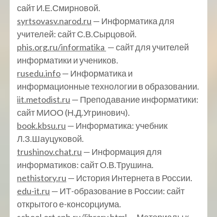
сайт И.Е.Смирновой.
syrtsovasv.narod.ru
— Информатика для
учителей: сайт С.В.Сырцовой.
phis.org.ru/informatika
— сайт для учителей
информатики и учеников.
rusedu.info
— Информатика и
информационные технологии в образовании.
iit.metodist.ru
— Преподавание информатики:
сайт МИОО (Н.Д.Угринович).
book.kbsu.ru
— Информатика: учебник
Л.З.Шауцуковой.
trushinov.chat.ru
— Информация для
информатиков: сайт О.В.Трушина.
nethistory.ru
— История Интернета в России.
edu-it.ru
— ИТ-образование в России: сайт
открытого е-консорциума.