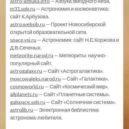
astro-azbuka.info
— Азбука звездного неба.
m31.spb.ru
— Астрономия и космонавтика:
сайт К.Арбузова.
astro.websib.ru
— Проект Новосибирской
открытой образовательной сети.
space.vsi.ru
— Астрономия: сайт Н.Е.Коржова и
Д.В.Сеченых.
meteorite.narod.ru
— Метеориты: научно-
популярный сайт.
astrogalaxy.ru
— Сайт «Астрогалактика».
moscowaleks.narod.ru
— Сайт «Галактика».
cosmoworld.ru
— Сайт «Космический мир».
allplanets.ru
— Сайт «Планетные системы».
galspace.spb.ru
— Сайт «Солнечная система».
astrolib.ru
— Электронная библиотека
астронома-любителя.