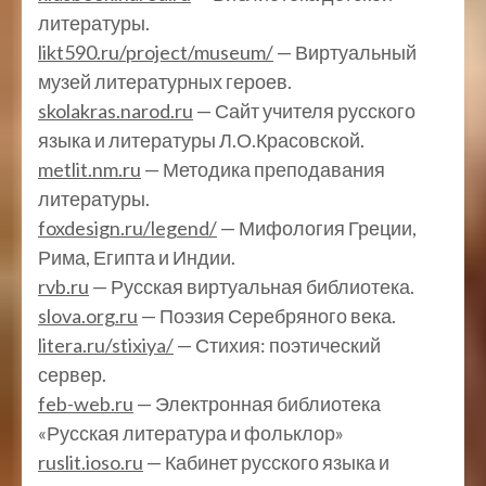
литературы.
likt590.ru/project/museum/
— Виртуальный
музей литературных героев.
skolakras.narod.ru
— Сайт учителя русского
языка и литературы Л.О.Красовской.
metlit.nm.ru
— Методика преподавания
литературы.
foxdesign.ru/legend/
— Мифология Греции,
Рима, Египта и Индии.
rvb.ru
— Русская виртуальная библиотека.
slova.org.ru
— Поэзия Серебряного века.
litera.ru/stixiya/
— Стихия: поэтический
сервер.
feb-web.ru
— Электронная библиотека
«Русская литература и фольклор»
ruslit.ioso.ru
— Кабинет русского языка и