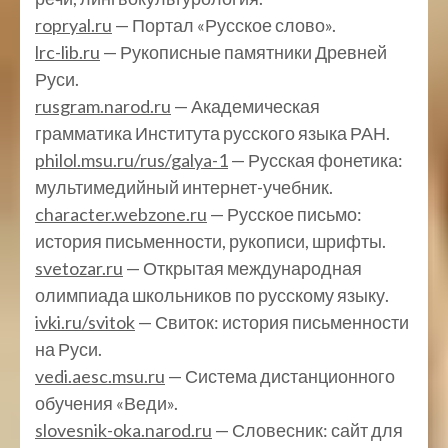
ropryal.ru
— Портал «Русское слово».
lrc-lib.ru
— Рукописные памятники Древней
Руси.
rusgram.narod.ru
— Академическая
грамматика Института русского языка РАН.
philol.msu.ru/rus/galya-1
— Русская фонетика:
мультимедийный интернет-учебник.
character.webzone.ru
— Русское письмо:
история письменности, рукописи, шрифты.
svetozar.ru
— Открытая международная
олимпиада школьников по русскому языку.
ivki.ru/svitok
— Свиток: история письменности
на Руси.
vedi.aesc.msu.ru
— Система дистанционного
обучения «Веди».
slovesnik-oka.narod.ru
— Словесник: сайт для