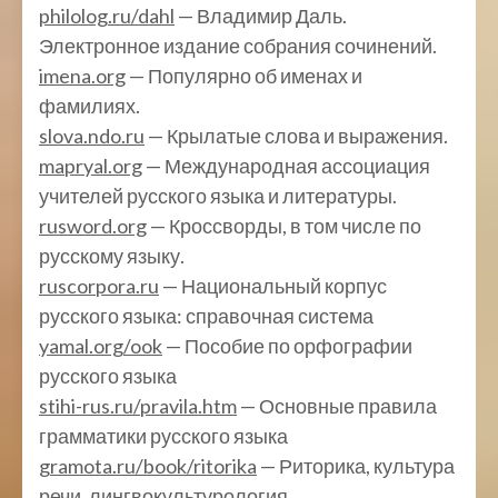
philolog.ru/dahl
— Владимир Даль.
Электронное издание собрания сочинений.
imena.org
— Популярно об именах и
фамилиях.
slova.ndo.ru
— Крылатые слова и выражения.
mapryal.org
— Международная ассоциация
учителей русского языка и литературы.
rusword.org
— Кроссворды, в том числе по
русскому языку.
ruscorpora.ru
— Национальный корпус
русского языка: справочная система
yamal.org/ook
— Пособие по орфографии
русского языка
stihi-rus.ru/pravila.htm
— Основные правила
грамматики русского языка
gramota.ru/book/ritorika
— Риторика, культура
речи, лингвокультурология.