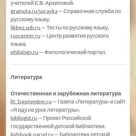
учителей Е.В. Архиповой.
gramota.ru/spravka
— Справочная служба по
русскому языку.
likbez.spb.ru
— Тесты по русскому языку.
ruscenter.ru
— Центр развития русского
языка.
philology.ru
— Филологический портал.
Литература
Отечественная и зарубежная литература
lit.1september.ru
— Газета «Литература» и сайт
«Я иду на урок литературы».
bibliogid.ru
— Проект Российской
государственной детской библиотеки.
kidsbook.narod.ru
— Библиотека детской