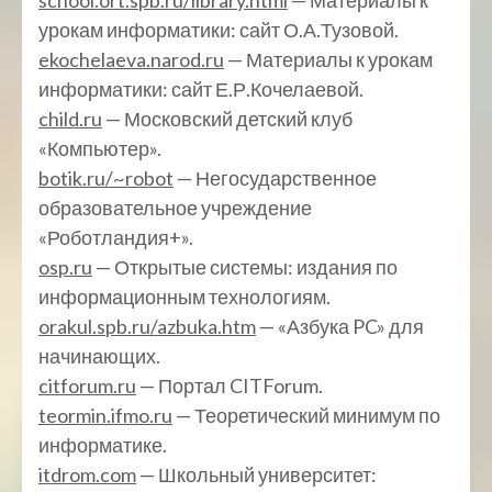
school.ort.spb.ru/library.html
— Материалы к
урокам информатики: сайт О.А.Тузовой.
ekochelaeva.narod.ru
— Материалы к урокам
информатики: сайт Е.Р.Кочелаевой.
child.ru
— Московский детский клуб
«Компьютер».
botik.ru/~robot
— Негосударственное
образовательное учреждение
«Роботландия+».
osp.ru
— Открытые системы: издания по
информационным технологиям.
orakul.spb.ru/azbuka.htm
— «Азбука PC» для
начинающих.
citforum.ru
— Портал CITForum.
teormin.ifmo.ru
— Теоретический минимум по
информатике.
itdrom.com
— Школьный университет: