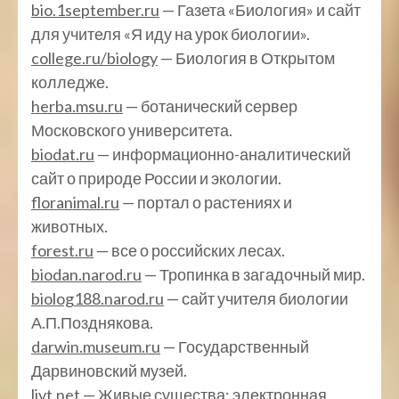
bio.1september.ru
— Газета «Биология» и сайт
для учителя «Я иду на урок биологии».
college.ru/biology
— Биология в Открытом
колледже.
herba.msu.ru
— ботанический сервер
Московского университета.
biodat.ru
— информационно-аналитический
сайт о природе России и экологии.
floranimal.ru
— портал о растениях и
животных.
forest.ru
— все о российских лесах.
biodan.narod.ru
— Тропинка в загадочный мир.
biolog188.narod.ru
— сайт учителя биологии
А.П.Позднякова.
darwin.museum.ru
— Государственный
Дарвиновский музей.
livt.net
— Живые существа: электронная