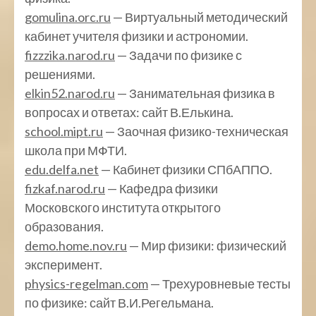
gomulina.orc.ru
— Виртуальный методический
кабинет учителя физики и астрономии.
fizzzika.narod.ru
— Задачи по физике с
решениями.
elkin52.narod.ru
— Занимательная физика в
вопросах и ответах: сайт В.Елькина.
school.mipt.ru
— Заочная физико-техническая
школа при МФТИ.
edu.delfa.net
— Кабинет физики СПбАППО.
fizkaf.narod.ru
— Кафедра физики
Московского института открытого
образования.
demo.home.nov.ru
— Мир физики: физический
эксперимент.
physics-regelman.com
— Трехуровневые тесты
по физике: сайт В.И.Регельмана.