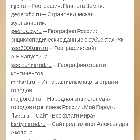
rgo.ru
— География. Планета Земля.
geografia.ru
— Страноведческая
журналистика.
georus.by.ru
— География России:
энциклопедические данные о субъектах РФ.
geo2000.nm.ru
— География: сайт
А.Е.Капустина.
geo-tur.narod.ru
— География стран и
континентов.
mirkart.ru
— Интерактивные карты стран и
городов.
mojgorod.ru
— Народная энциклопедия
городов и регионов России «Мой Город».
flags.ru
— Сайт «Все флаги мира».
karty.narod.ru
— Сайт редких карт Александра
Акопяна.