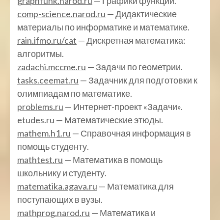
graphfunk.narod.ru
— Графики функций.
comp-science.narod.ru
— Дидактические
материалы по информатике и математике.
rain.ifmo.ru/cat
— Дискретная математика:
алгоритмы.
zadachi.mccme.ru
— Задачи по геометрии.
tasks.ceemat.ru
— Задачник для подготовки к
олимпиадам по математике.
problems.ru
— Интернет-проект «Задачи».
etudes.ru
— Математические этюды.
mathem.h1.ru
— Справочная информация в
помощь студенту.
mathtest.ru
— Математика в помощь
школьнику и студенту.
matematika.agava.ru
— Математика для
поступающих в вузы.
mathprog.narod.ru
— Математика и