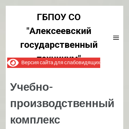
Перейти
ГБПОУ СО
к
содержимому
"Алексеевский
(нажмите
Enter)
государственный
техникум"
Версия сайта для слабовидящих
Учебно-
производственный
комплекс