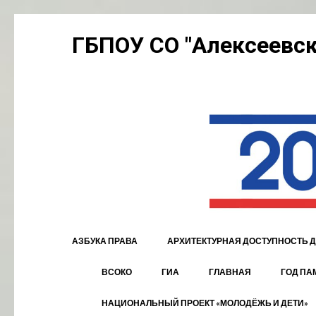
Перейти
ГБПОУ СО "Алексеевск
к
содержимому
(нажмите
Enter)
АЗБУКА ПРАВА
АРХИТЕКТУРНАЯ ДОСТУПНОСТЬ Д
ВСОКО
ГИА
ГЛАВНАЯ
ГОД ПА
НАЦИОНАЛЬНЫЙ ПРОЕКТ «МОЛОДЁЖЬ И ДЕТИ»