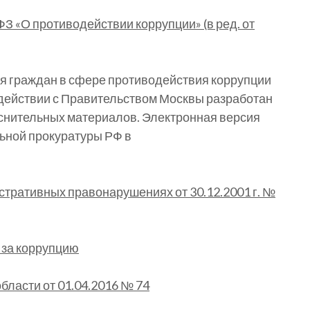
З «О противодействии коррупции» (в ред. от
я граждан в сфере противодействия коррупции
действии с Правительством Москвы разработан
снительных материалов. Электронная версия
ьной прокуратуры РФ в
тративных правонарушениях от 30.12.2001 г. №
 за коррупцию
ласти от 01.04.2016 № 74