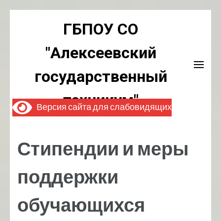
Перейти
ГБПОУ СО
к
содержимому
"Алексеевский
(нажмите
Enter)
государственный
техникум"
Версия сайта для слабовидящих
Стипендии и меры
поддержки
обучающихся