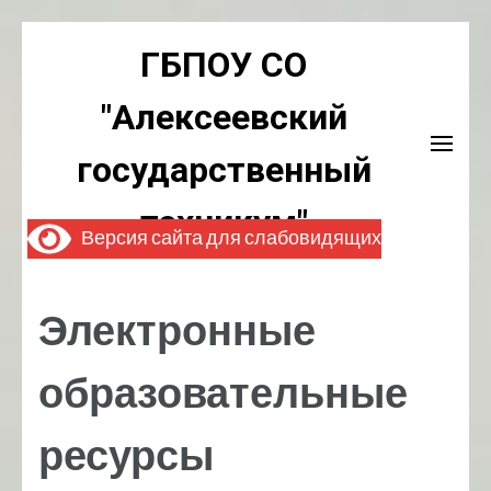
Перейти
ГБПОУ СО
к
содержимому
"Алексеевский
(нажмите
Enter)
государственный
техникум"
Версия сайта для слабовидящих
Электронные
образовательные
ресурсы