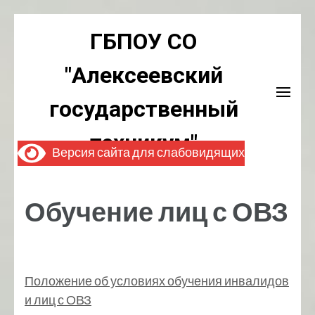
Перейти
ГБПОУ СО
к
содержимому
"Алексеевский
(нажмите
Enter)
государственный
техникум"
Версия сайта для слабовидящих
Обучение лиц с ОВЗ
Положение об условиях обучения инвалидов
и лиц с ОВЗ