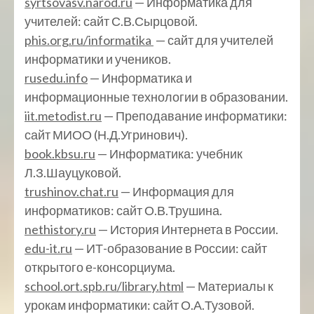
syrtsovasv.narod.ru
— Информатика для
учителей: сайт С.В.Сырцовой.
phis.org.ru/informatika
— сайт для учителей
информатики и учеников.
rusedu.info
— Информатика и
информационные технологии в образовании.
iit.metodist.ru
— Преподавание информатики:
сайт МИОО (Н.Д.Угринович).
book.kbsu.ru
— Информатика: учебник
Л.З.Шауцуковой.
trushinov.chat.ru
— Информация для
информатиков: сайт О.В.Трушина.
nethistory.ru
— История Интернета в России.
edu-it.ru
— ИТ-образование в России: сайт
открытого е-консорциума.
school.ort.spb.ru/library.html
— Материалы к
урокам информатики: сайт О.А.Тузовой.