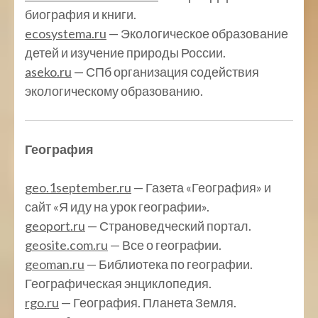
биография и книги.
ecosystema.ru
— Экологическое образование
детей и изучение природы России.
aseko.ru
— СПб организация содействия
экологическому образованию.
География
geo.1september.ru
— Газета «География» и
сайт «Я иду на урок географии».
geoport.ru
— Страноведческий портал.
geosite.com.ru
— Все о географии.
geoman.ru
— Библиотека по географии.
Географическая энциклопедия.
rgo.ru
— География. Планета Земля.