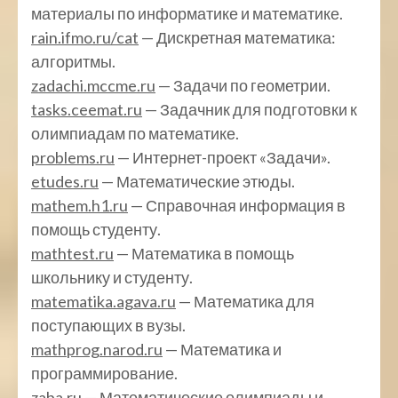
материалы по информатике и математике.
rain.ifmo.ru/cat
— Дискретная математика:
алгоритмы.
zadachi.mccme.ru
— Задачи по геометрии.
tasks.ceemat.ru
— Задачник для подготовки к
олимпиадам по математике.
problems.ru
— Интернет-проект «Задачи».
etudes.ru
— Математические этюды.
mathem.h1.ru
— Справочная информация в
помощь студенту.
mathtest.ru
— Математика в помощь
школьнику и студенту.
matematika.agava.ru
— Математика для
поступающих в вузы.
mathprog.narod.ru
— Математика и
программирование.
zaba.ru
— Математические олимпиады и