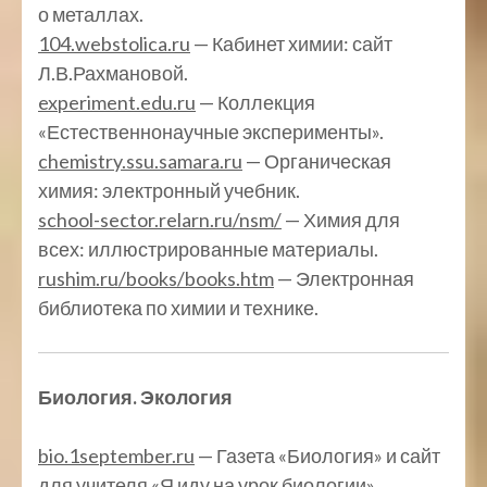
о металлах.
104.webstolica.ru
— Кабинет химии: сайт
Л.В.Рахмановой.
experiment.edu.ru
— Коллекция
«Естественнонаучные эксперименты».
chemistry.ssu.samara.ru
— Органическая
химия: электронный учебник.
school-sector.relarn.ru/nsm/
— Химия для
всех: иллюстрированные материалы.
rushim.ru/books/books.htm
— Электронная
библиотека по химии и технике.
Биология. Экология
bio.1september.ru
— Газета «Биология» и сайт
для учителя «Я иду на урок биологии».