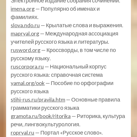
Электронное издание собрания сочинений.
imena.org
— Популярно об именах и
фамилиях.
slova.ndo.ru
— Крылатые слова и выражения.
mapryal.org
— Международная ассоциация
учителей русского языка и литературы.
rusword.org
— Кроссворды, в том числе по
русскому языку.
ruscorpora.ru
— Национальный корпус
русского языка: справочная система
yamal.org/ook
— Пособие по орфографии
русского языка
stihi-rus.ru/pravila.htm
— Основные правила
грамматики русского языка
gramota.ru/book/ritorika
— Риторика, культура
речи, лингвокультурология.
ropryal.ru
— Портал «Русское слово».