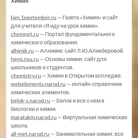
Химия
him.1september.ru
— Газета «Химия» и сайт
для учителя «Я иду на урок химии».
chemnet.ru
— Портал фундаментального
химического образования.
alhimik.ru
— Алхимик: сайт Л.Ю.Аликберовой.
hemi.nsu.ru
— Основы химии: сайт для
школьников и студентов.
chemistry.ru
— Химия в Открытом колледже.
webelements.narod.ru
— онлайн-справочник
химических элементов.
belok-s.narod.ru
— Белок и все о нем в
биологии и химии.
maratakm.narod.ru
— Виртуальная химическая
школа.
all-met.narod.ru
— Занимательная химия: все