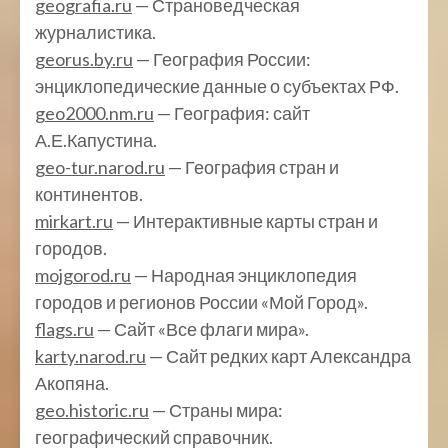
geografia.ru
— Страноведческая
журналистика.
georus.by.ru
— География России:
энциклопедические данные о субъектах РФ.
geo2000.nm.ru
— География: сайт
А.Е.Капустина.
geo-tur.narod.ru
— География стран и
континентов.
mirkart.ru
— Интерактивные карты стран и
городов.
mojgorod.ru
— Народная энциклопедия
городов и регионов России «Мой Город».
flags.ru
— Сайт «Все флаги мира».
karty.narod.ru
— Сайт редких карт Александра
Акопяна.
geo.historic.ru
— Страны мира:
географический справочник.