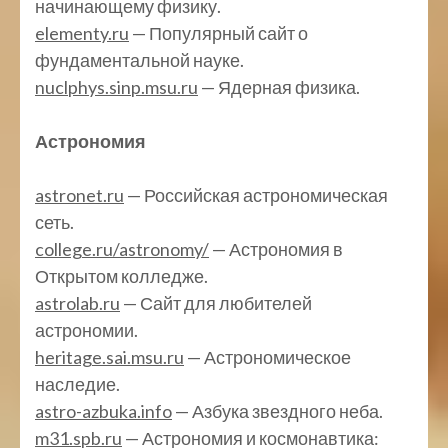
начинающему физику.
elementy.ru
— Популярный сайт о
фундаментальной науке.
nuclphys.sinp.msu.ru
— Ядерная физика.
Астрономия
astronet.ru
— Российская астрономическая
сеть.
college.ru/astronomy/
— Астрономия в
Открытом колледже.
astrolab.ru
— Сайт для любителей
астрономии.
heritage.sai.msu.ru
— Астрономическое
наследие.
astro-azbuka.info
— Азбука звездного неба.
m31.spb.ru
— Астрономия и космонавтика: