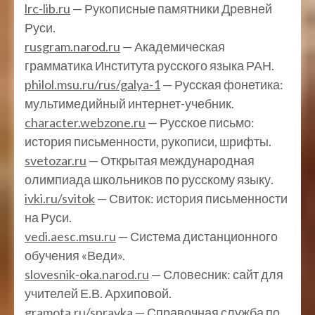
lrc-lib.ru
— Рукописные памятники Древней
Руси.
rusgram.narod.ru
— Академическая
грамматика Института русского языка РАН.
philol.msu.ru/rus/galya-1
— Русская фонетика:
мультимедийный интернет-учебник.
character.webzone.ru
— Русское письмо:
история письменности, рукописи, шрифты.
svetozar.ru
— Открытая международная
олимпиада школьников по русскому языку.
ivki.ru/svitok
— Свиток: история письменности
на Руси.
vedi.aesc.msu.ru
— Система дистанционного
обучения «Веди».
slovesnik-oka.narod.ru
— Словесник: сайт для
учителей Е.В. Архиповой.
gramota.ru/spravka
— Справочная служба по