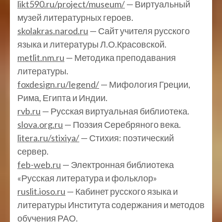
likt590.ru/project/museum/
— Виртуальный
музей литературных героев.
skolakras.narod.ru
— Сайт учителя русского
языка и литературы Л.О.Красовской.
metlit.nm.ru
— Методика преподавания
литературы.
foxdesign.ru/legend/
— Мифология Греции,
Рима, Египта и Индии.
rvb.ru
— Русская виртуальная библиотека.
slova.org.ru
— Поэзия Серебряного века.
litera.ru/stixiya/
— Стихия: поэтический
сервер.
feb-web.ru
— Электронная библиотека
«Русская литература и фольклор»
ruslit.ioso.ru
— Кабинет русского языка и
литературы Института содержания и методов
обучения РАО.