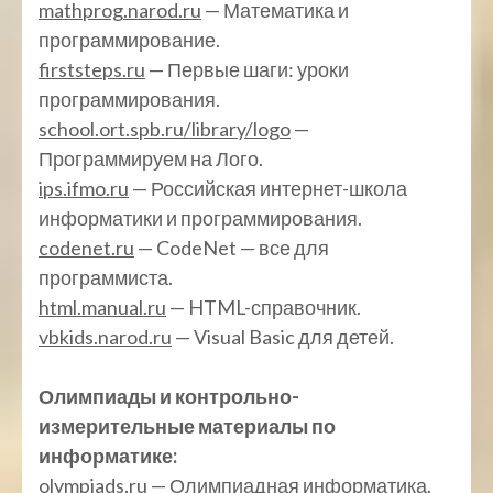
mathprog.narod.ru
— Математика и
программирование.
firststeps.ru
— Первые шаги: уроки
программирования.
school.ort.spb.ru/library/logo
—
Программируем на Лого.
ips.ifmo.ru
— Российская интернет-школа
информатики и программирования.
codenet.ru
— CodeNet — все для
программиста.
html.manual.ru
— HTML-справочник.
vbkids.narod.ru
— Visual Basic для детей.
Олимпиады и контрольно-
измерительные материалы по
информатике:
olympiads.ru
— Олимпиадная информатика.