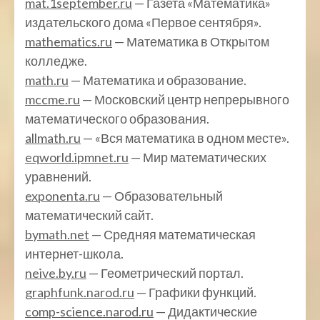
mat.1september.ru
— Газета «Математика»
издательского дома «Первое сентября».
mathematics.ru
— Математика в Открытом
колледже.
math.ru
— Математика и образование.
mccme.ru
— Московский центр непрерывного
математического образования.
allmath.ru
— «Вся математика в одном месте».
eqworld.ipmnet.ru
— Мир математических
уравнений.
exponenta.ru
— Образовательный
математический сайт.
bymath.net
— Средняя математическая
интернет-школа.
neive.by.ru
— Геометрический портал.
graphfunk.narod.ru
— Графики функций.
comp-science.narod.ru
— Дидактические