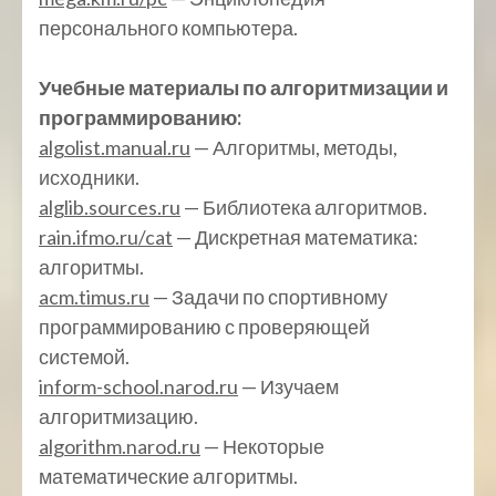
персонального компьютера.
Учебные материалы по алгоритмизации и
программированию:
algolist.manual.ru
— Алгоритмы, методы,
исходники.
alglib.sources.ru
— Библиотека алгоритмов.
rain.ifmo.ru/cat
— Дискретная математика:
алгоритмы.
acm.timus.ru
— Задачи по спортивному
программированию с проверяющей
системой.
inform-school.narod.ru
— Изучаем
алгоритмизацию.
algorithm.narod.ru
— Некоторые
математические алгоритмы.