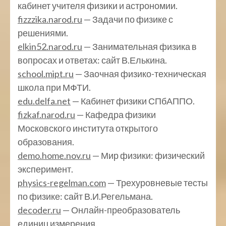
кабинет учителя физики и астрономии.
fizzzika.narod.ru
— Задачи по физике с
решениями.
elkin52.narod.ru
— Занимательная физика в
вопросах и ответах: сайт В.Елькина.
school.mipt.ru
— Заочная физико-техническая
школа при МФТИ.
edu.delfa.net
— Кабинет физики СПбАППО.
fizkaf.narod.ru
— Кафедра физики
Московского института открытого
образования.
demo.home.nov.ru
— Мир физики: физический
эксперимент.
physics-regelman.com
— Трехуровневые тесты
по физике: сайт В.И.Регельмана.
decoder.ru
— Онлайн-преобразователь
единиц измерения.