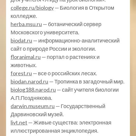
college.ru/biology
— Биология в Открытом
колледже.
herba.msu.ru
— ботанический сервер
Московского университета.
biodat.ru
— информационно-аналитический
сайт о природе России и экологии.
floranimal.ru
— портал о растениях и
животных.
forest.ru
— все о российских лесах.
biodan.narod.ru
— Тропинка в загадочный мир.
biolog188.narod.ru
— сайт учителя биологии
А.П.Позднякова.
darwin.museum.ru
— Государственный
Дарвиновский музей.
livt.net
— Живые существа: электронная
иллюстрированная энциклопедия.