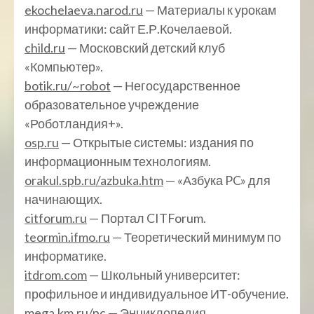
ekochelaeva.narod.ru
— Материалы к урокам
информатики: сайт Е.Р.Кочелаевой.
child.ru
— Московский детский клуб
«Компьютер».
botik.ru/~robot
— Негосударственное
образовательное учреждение
«Роботландия+».
osp.ru
— Открытые системы: издания по
информационным технологиям.
orakul.spb.ru/azbuka.htm
— «Азбука PC» для
начинающих.
citforum.ru
— Портал CITForum.
teormin.ifmo.ru
— Теоретический минимум по
информатике.
itdrom.com
— Школьный университет:
профильное и индивидуальное ИТ-обучение.
mega.km.ru/pc
— Энциклопедия