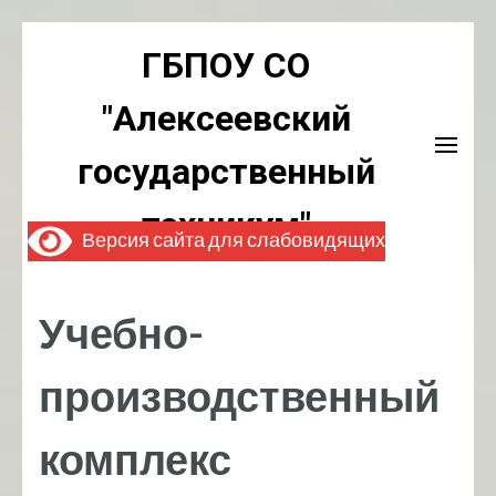
Перейти
ГБПОУ СО
к
содержимому
"Алексеевский
(нажмите
Enter)
государственный
техникум"
Версия сайта для слабовидящих
Учебно-
производственный
комплекс