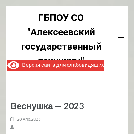
Перейти
ГБПОУ СО
к
содержимому
"Алексеевский
(нажмите
Enter)
государственный
техникум"
Версия сайта для слабовидящих
Веснушка — 2023
28 Апр,2023