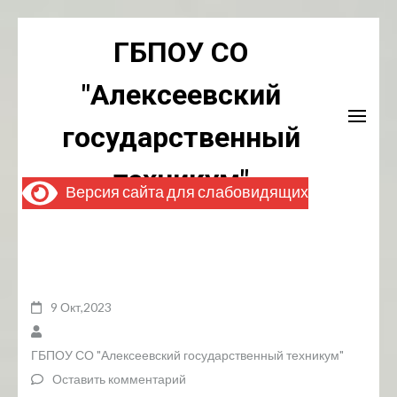
Перейти
ГБПОУ СО
к
содержимому
"Алексеевский
(нажмите
Enter)
государственный
техникум"
Версия сайта для слабовидящих
9 Окт,2023
ГБПОУ СО "Алексеевский государственный техникум"
Оставить комментарий