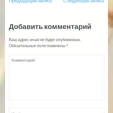
Навигация
Предыдущая запись
Следующая запись
по
записям
Добавить комментарий
Ваш адрес email не будет опубликован.
Обязательные поля помечены
*
Комментарий
Имя
*
По
Ве