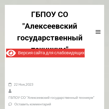
Перейти
ГБПОУ СО
к
содержимому
"Алексеевский
(нажмите
Enter)
государственный
техникум"
Версия сайта для слабовидящих
22 Ноя,2023
ГБПОУ СО "Алексеевский государственный техникум"
Оставить комментарий