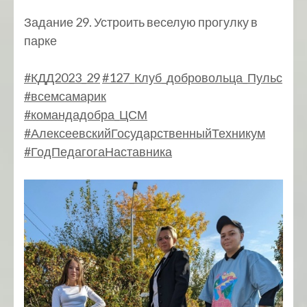
Задание 29. Устроить веселую прогулку в
парке
#КДД2023_29
#127_Клуб_добровольца_Пульс
#всемсамарик
#командадобра_ЦСМ
#АлексеевскийГосударственныйТехникум
#ГодПедагогаНаставника