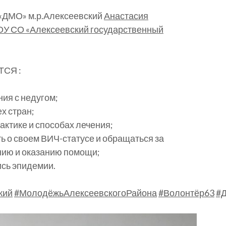
 «ДМО» м.р.Алексеевский
Анастасия
У СО «Алексеевский государственный
СЯ :
ния с недугом;
х стран;
ктике и способах лечения;
ь о своем ВИЧ-статусе и обращаться за
нию и оказанию помощи;
сь эпидемии.
кий
#МолодёжьАлексеевскогоРайона
#Волонтёр63
#