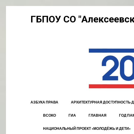
Перейти
ГБПОУ СО "Алексеевск
к
содержимому
(нажмите
Enter)
АЗБУКА ПРАВА
АРХИТЕКТУРНАЯ ДОСТУПНОСТЬ Д
ВСОКО
ГИА
ГЛАВНАЯ
ГОД ПА
НАЦИОНАЛЬНЫЙ ПРОЕКТ «МОЛОДЁЖЬ И ДЕТИ»