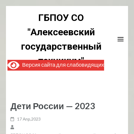
Перейти
ГБПОУ СО
к
содержимому
"Алексеевский
(нажмите
Enter)
государственный
техникум"
Версия сайта для слабовидящих
Дети России — 2023
17 Апр,2023