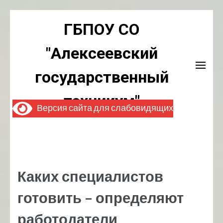
Перейти
ГБПОУ СО
к
содержимому
"Алексеевский
(нажмите
Enter)
государственный
техникум"
Версия сайта для слабовидящих
Каких специалистов
готовить – определяют
работодатели