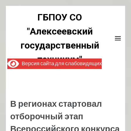
Перейти
ГБПОУ СО
к
содержимому
"Алексеевский
(нажмите
Enter)
государственный
техникум"
Версия сайта для слабовидящих
В регионах стартовал
отборочный этап
Всероссийского конкурса